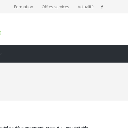
Formation
Offres services
Actualité
0
ntiel de développement, surtout si une véritable