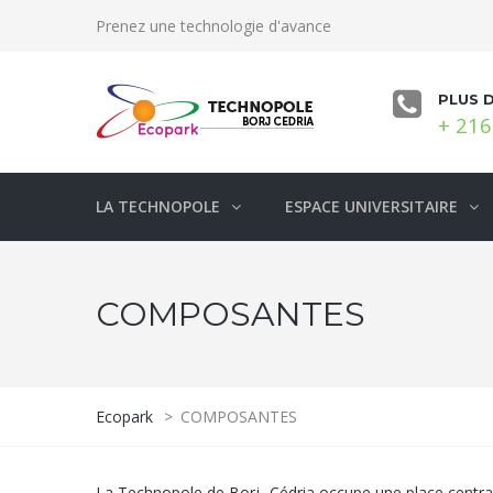
Prenez une technologie d'avance
PLUS 
+ 216
LA TECHNOPOLE
ESPACE UNIVERSITAIRE
COMPOSANTES
Ecopark
>
COMPOSANTES
La Technopole de Borj- Cédria occupe une place centrale