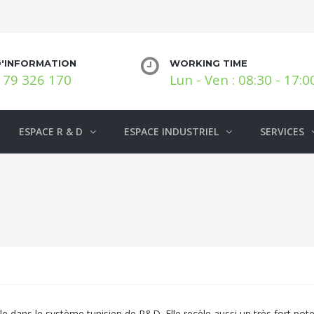
D'INFORMATION
WORKING TIME
 79 326 170
Lun - Ven : 08:30 - 17:0
ESPACE R & D
ESPACE INDUSTRIEL
SERVICES
 dans le système tunisien de R&D. Elle recèle aussi un très fort pote