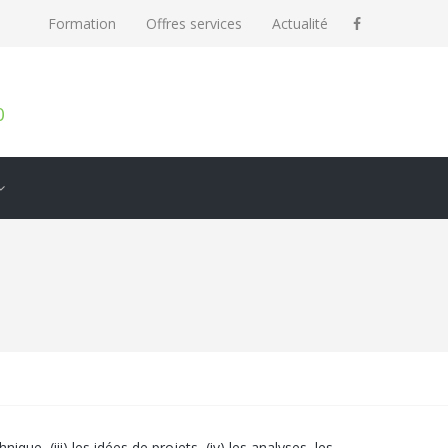
Formation
Offres services
Actualité
0
ique, (iii) les idées de projets, (iv) les analyses, les