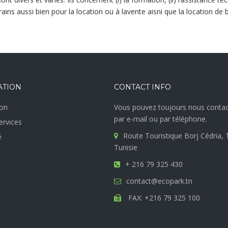
terrains aussi bien pour la location ou à lavente aisni que la location de
ATION
CONTACT INFO
on
Vous pouvez toujours nous contac
par e-mail ou par téléphone.
ervices
Route Touristique Borj Cédria, 
é
Tunisie
+ 216 79 325 430
contact@ecopark.tn
FAX: +216 79 325 100