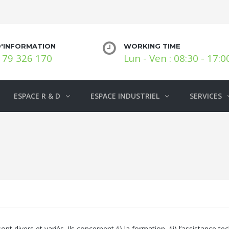
D'INFORMATION
WORKING TIME
 79 326 170
Lun - Ven : 08:30 - 17:0
ESPACE R & D
ESPACE INDUSTRIEL
SERVICES
divers et variés. Ils concernent (i) la formation, (ii) l’assistance techn