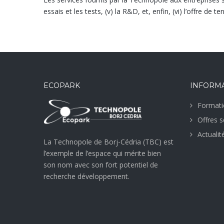
essais et les tests, (v) la R&D, et, enfin, (vi) l’offre de 
ECOPARK
INFORM
Formati
Offres s
Actualit
La Technopole de Borj-Cédria (TBC) est
l’exemple de l’espace qui mérite bien
son nom avec son fort potentiel de
recherche développement.