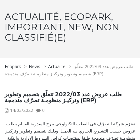
ACTUALITÉ, ECOPARK,
IMPORTANT, NEW, NON
CLASSIFIÉ(E)
طلب عروض عدد 2022/03 تتعلّق
>
Actualité
>
News
>
Ecopark
بتصميم وتطوير وتركيـز منظومـة تصرّف مندمجة (ERP)
طلب عروض عدد 2022/03 تتعلّق بتصميم وتطوير
وتركيـز منظومـة تصرّف مندمجة (ERP)
14/03/2022
0
تعتزم شركة التصرّف في القطب التكنولوجي ببرج السدرية القيـام بطلب
عروض حسـب التشـريع الجـاري بـه العمـل وذلـك بتصميم وتطوير وتركيـز
منظومـة تصرّف مندمجة طبقا لمقتضيات كراس الشروط الإدارية والفنّية