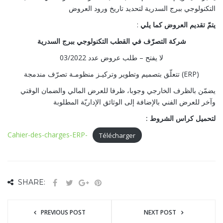
التكنولوجي ببرج السدرية لتحديد تاريخ ورود العروض
يتمّ تقديم العروض كما يلي
:
شركة التصرّف في القطب التكنولوجي
ببرج السدرية
لا يفتح – طلب عروض عدد 03/2022
تتعلّق بتصميم وتطوير وتركيـز منظومـة تصرّف مندمجة (ERP)
يضمّن بالظرف الخارجي وجوبا، ظرفا للعرض المالي والضمان الوقتي
وآخر للعرض الفني بالإضافة إلى الوثائق الإداريّة المطلوبة
: لتحميل كراس الشروط
Cahier-des-charges-ERP-
Télécharger
SHARE:
PREVIOUS POST
NEXT POST