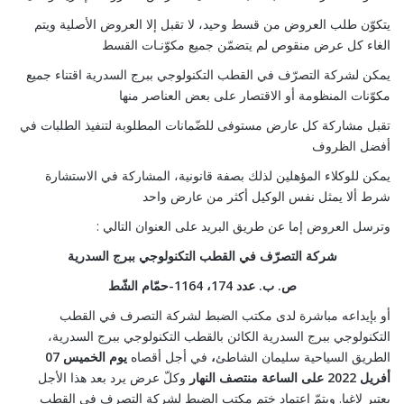
يتكوّن طلب العروض من قسط وحيد، لا تقبل إلا العروض الأصلية ويتم
الغاء كل عرض منقوص لم يتضمّن جميع مكوّنـات القسط
يمكن لشركة التصرّف في القطب التكنولوجي ببرج السدرية اقتناء جميع
مكوّنات المنظومة أو الاقتصار على بعض العناصر منها
تقبل مشاركة كل عارض مستوفى للضّمانات المطلوبة لتنفيذ الطلبات في
أفضل الظروف
يمكن للوكلاء المؤهلين لذلك بصفة قانونية، المشاركة في الاستشارة
شرط ألا يمثل نفس الوكيل أكثر من عارض واحد
: وترسل العروض إما عن طريق البريد على العنوان التالي
شركة التصرّف في القطب التكنولوجي
ببرج السدرية
ص. ب. عدد 174، 1164-حمّام الشّط
أو بإيداعه مباشرة لدى مكتب الضبط لشركة التصرف في القطب
التكنولوجي ببرج السدرية الكائن بالقطب التكنولوجي ببرج السدرية،
الطريق السياحية سليمان الشاطئ
،
في أجل أقصاه
يوم الخميس 07
أفريل 2022 على الساعة منتصف النهار
وكلّ عرض يرد بعد هذا الأجل
يعتبر لاغيا. ويتمّ اعتماد ختم مكتب الضبط لشركة التصرف في القطب