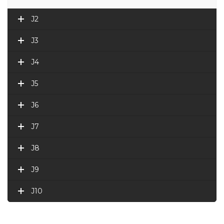
J2
J3
J4
J5
J6
J7
J8
J9
J10