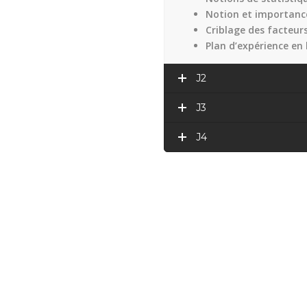
Notion et importance
Criblage des facteur
Plan d’expérience en 
J2
J3
J4