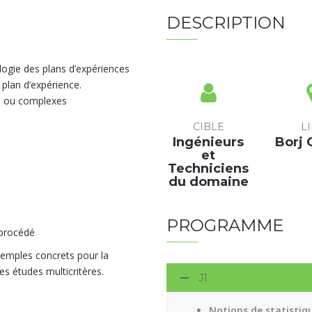
DESCRIPTION
ogie des plans d’expériences
 plan d’expérience.
es ou complexes
CIBLE
L
Ingénieurs
Borj 
et
Techniciens
du domaine
PROGRAMME
 procédé
exemples concrets pour la
es études multicritères.
J1
Notions de statistiq