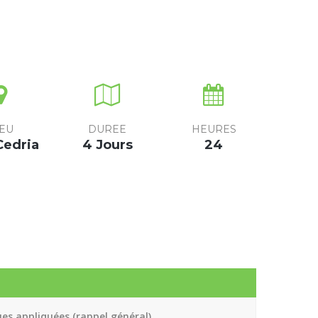
IEU
DUREE
HEURES
Cedria
4 Jours
24
ues appliquées (rappel général)