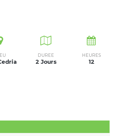
IEU
DUREE
HEURES
Cedria
2 Jours
12