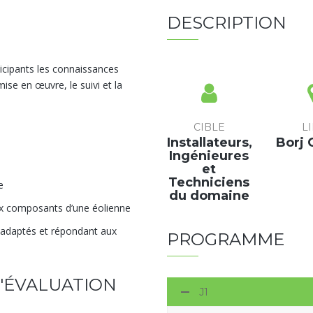
DESCRIPTION
icipants les connaissances
ise en œuvre, le suivi et la
CIBLE
L
Installateurs,
Borj 
Ingénieures
et
Techniciens
e
du domaine
aux composants d’une éolienne
es adaptés et répondant aux
PROGRAMME
D'ÉVALUATION
J1