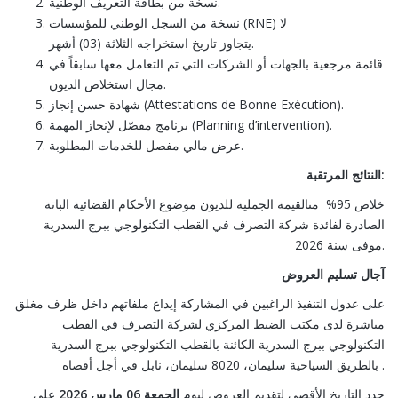
نسخة من بطاقة التعريف الوطنية.
نسخة من السجل الوطني للمؤسسات (RNE) لا
يتجاوز تاريخ استخراجه الثلاثة (03) أشهر.
قائمة مرجعية بالجهات أو الشركات التي تم التعامل معها سابقاً في
مجال استخلاص الديون.
شهادة حسن إنجاز (Attestations de Bonne Exécution).
برنامج مفصّل لإنجاز المهمة (Planning d’intervention).
عرض مالي مفصل للخدمات المطلوبة.
النتائج المرتقبة:
خلاص 95% منالقيمة الجملية للديون موضوع الأحكام القضائية الباتة
الصادرة لفائدة شركة التصرف في القطب التكنولوجي ببرج السدرية
موفى سنة 2026.
آجال تسليم العروض
على عدول التنفيذ الراغبين في المشاركة إيداع ملفاتهم داخل ظرف مغلق
مباشرة لدى مكتب الضبط المركزي لشركة التصرف في القطب
التكنولوجي ببرج السدرية الكائنة بالقطب التكنولوجي ببرج السدرية
بالطريق السياحية سليمان، 8020 سليمان، نابل في أجل أقصاه .
حدد التاريخ الأقصى لتقديم العروض ليوم
الجمعة 06 مارس 2026
على