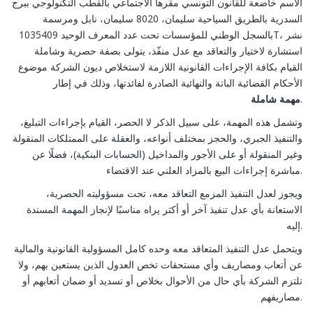
الاسم خاضعة للقانون التونسي مقرها الاجتماعي بالقطب التكنولوجي ببرج
السدرية بالطريق السياحية سليمان، 8020 سليمان، نابل ومرسمة
بالسجل الوطني للمؤسسات تحت عدد المعرف الوحيد 1035409T، نشر
استشارة لاختيار والتعاقد مع عدل منفّذ، يتولى بصفة حصرية وشاملة
القيام بكافة الإجراءات القانونية اللازمة لاستخلاص ديون الشركة موضوع
الأحكام القضائية الباتة والنهائية الصادرة لفائدتها، وذلك في إطار
.
مهمة
شاملة
وتشمل هذه المهمة، على سبيل الذكر لا الحصر، القيام بإجراءات التبليغ،
والتنفيذ الجبري، والحجز بمختلف أنواعه، والعقلة على الممتلكات المنقولة
وغير المنقولة أو على الأجور والمداخيل (الحسابات البنكية)، فضلًا عن
مباشرة إجراءات البيع بالمزاد العلني عند الاقتضاء.
ويجوز لعدل التنفيذ المزمع التعاقد معه، تحت مسؤوليته الحصرية،
الاستعانة بأي عدل تنفيذ آخر أو أكثر يراه مناسبًا لإنجاز المهمة المسندة
إليه.
ويتحمل عدل التنفيذ المتعاقد معه وحده كامل المسؤولية القانونية والمالية
عن أتعاب ومصاريف وأي مستحقات تخص العدول الذين يستعين بهم، ولا
تلتزم الشركة بأي حال من الأحوال بخلاص أو تسديد أو ضمان أتعابهم أو
مصاريفهم.