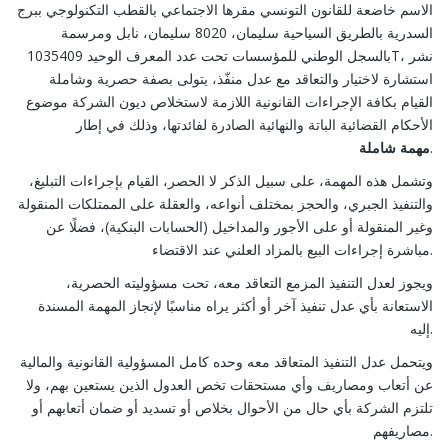
الاسم خاضعة للقانون التونسي مقرها الاجتماعي بالقطب التكنولوجي ببرج
السدرية بالطريق السياحية سليمان، 8020 سليمان، نابل ومرسمة
بالسجل الوطني للمؤسسات تحت عدد المعرف الوحيد 1035409T، نشر
استشارة لاختيار والتعاقد مع عدل منفّذ، يتولى بصفة حصرية وشاملة
القيام بكافة الإجراءات القانونية اللازمة لاستخلاص ديون الشركة موضوع
الأحكام القضائية الباتة والنهائية الصادرة لفائدتها، وذلك في إطار
شاملة
مهمة
.
وتشمل هذه المهمة، على سبيل الذكر لا الحصر، القيام بإجراءات التبليغ،
والتنفيذ الجبري، والحجز بمختلف أنواعه، والعقلة على الممتلكات المنقولة
وغير المنقولة أو على الأجور والمداخيل (الحسابات البنكية)، فضلًا عن
مباشرة إجراءات البيع بالمزاد العلني عند الاقتضاء.
ويجوز لعدل التنفيذ المزمع التعاقد معه، تحت مسؤوليته الحصرية،
الاستعانة بأي عدل تنفيذ آخر أو أكثر يراه مناسبًا لإنجاز المهمة المسندة
إليه.
ويتحمل عدل التنفيذ المتعاقد معه وحده كامل المسؤولية القانونية والمالية
عن أتعاب ومصاريف وأي مستحقات تخص العدول الذين يستعين بهم، ولا
تلتزم الشركة بأي حال من الأحوال بخلاص أو تسديد أو ضمان أتعابهم أو
مصاريفهم.