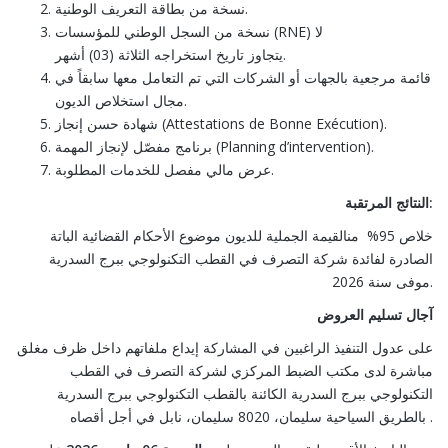
نسخة من بطاقة التعريف الوطنية.
نسخة من السجل الوطني للمؤسسات (RNE) لا
يتجاوز تاريخ استخراجه الثلاثة (03) أشهر.
قائمة مرجعية بالجهات أو الشركات التي تم التعامل معها سابقاً في
مجال استخلاص الديون.
شهادة حسن إنجاز (Attestations de Bonne Exécution).
برنامج مفصّل لإنجاز المهمة (Planning d’intervention).
عرض مالي مفصل للخدمات المطلوبة.
النتائج المرتقبة:
خلاص 95% منالقيمة الجملية للديون موضوع الأحكام القضائية الباتة
الصادرة لفائدة شركة التصرف في القطب التكنولوجي ببرج السدرية
موفى سنة 2026.
آجال تسليم العروض
على عدول التنفيذ الراغبين في المشاركة إيداع ملفاتهم داخل ظرف مغلق
مباشرة لدى مكتب الضبط المركزي لشركة التصرف في القطب
التكنولوجي ببرج السدرية الكائنة بالقطب التكنولوجي ببرج السدرية
بالطريق السياحية سليمان، 8020 سليمان، نابل في أجل أقصاه .