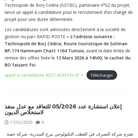
Technopole de Borj-Cedria (SGTBC), partenaire n°02 du projet,
lance un appel à candidature pour le recrutement d’un chargé de
projet pour une durée déterminée.
Les candidatures sont adressées directement à la société de
gestion ou par« RAPID-POSTE » à
l’adresse suivante :
Technopole de Borj Cédria, Route touristique de Soliman
BP-174 Hammam Chatt 1164 Tunisie
, avant la date limite de
remise des offres fixée le
13 Mars 2026 à 14h00
,
le cachet du
BO faisant foi
.
appel-à-candidature-REST4GREEN-VF-1
Télécharger
إعلان استشارة عدد 05/2026 للتعاقد مع عدل منفذ
لاستخلاص الديون
17/02/2026
0
تعتزم شركة التصرف في القطب التكنولوجي ببرج السدرية، شركة خفية