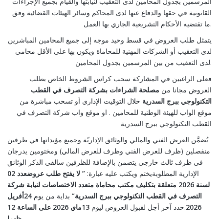
المرسمين بجدول المحامين لدى التعقيب لنيابتها والقيام بجميع الإجراءات
القانونية في حقها والدفاع عنها لدى المحاكم وسائر الهيئات القضائية وفق
ما تقتضيه الأحكام التشريعية الجاري بها العمل.
يتمثل طلب العروض في قسط وحيد موجه إلى جميع المحامين المباشرين
لدى التعقيب أو الشركات المهنية للمحاماة ويكون بها على الأقل محامي
لدى التعقيب من بين المرسمين بجدول المحامين.
فعلى الراغبين في المشاركة سحب كراس الشروط الخاص بطلب
العروض مجانا من
مصلحة الشراءات بشركة التصرف في القطب
التكنولوجي ببرج السدرية
خلال التوقيت الإداري أو تسحب مباشرة من
موقع الواب للهيئة الوطنية للمحامين . او موقع واب شركة التصرف في
القطب التكنولوجي ببرج السدرية
يُضمَّن العرض الفني والمالي والوثائق الإداريّة وجميع مؤيداتها في ظرفين
منفصلين (ظرف للعرض الفني وظرف للعرض المالي) ومختومين يدرجان
في ظرف ثالث خارجي يتضمن بالإضافة للظرفين سالفي الذكر الوثائق
الإدارية المطلوبةيختم ويكتب عليه عبارة:
” لا يفتح
طلب عروضعدد 02
ل
سنة 2026 متعلقة بتكليف مكتب محاماة متعدد
الاختصاصات
لنيابة شركة
أفريل
24
بداية من يوم
ة”
التصرف في القطب التكنولوجي ببرج السدري
على الساعة 12
ماي 2026
13
.حدد آخر أجل لقبول العروض ليوم
2026
ظهرا.