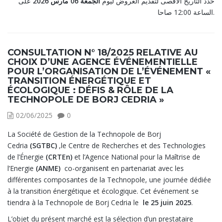
حدد التاريخ الأقصى لتقديم العروض ليوم
الجمعة 06 مارس 2026
على
الساعة 12:00 صاحا.
CONSULTATION N° 18/2025 RELATIVE AU
CHOIX D’UNE AGENCE ÉVÉNEMENTIELLE
POUR L’ORGANISATION DE L’ÉVÉNEMENT «
TRANSITION ÉNERGÉTIQUE ET
ÉCOLOGIQUE : DÉFIS & RÔLE DE LA
TECHNOPOLE DE BORJ CEDRIA »
02/06/2025
0
La Société de Gestion de la Technopole de Borj
Cedria
(SGTBC)
,le Centre de Recherches et des Technologies
de l’Énergie
(CRTEn)
et l’Agence National pour la Maîtrise de
l’Energie
(ANME)
co-organisent en partenariat avec les
différentes composantes de la Technopole, une journée dédiée
à la transition énergétique et écologique. Cet événement se
tiendra à la Technopole de Borj Cedria le
le 25 juin 2025
.
L’objet du présent marché est la sélection d’un prestataire