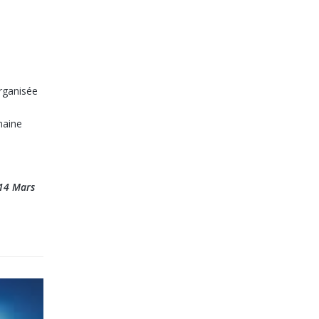
rganisée
maine
 14 Mars