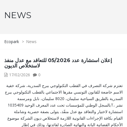
NEWS
Ecopark
>
News
إعلان استشارة عدد 05/2026 للتعاقد مع عدل منفذ
لاستخلاص الديون
17/02/2026
0
تعتزم شركة التصرف في القطب التكنولوجي ببرج السدرية، شركة خفية
الاسم خاضعة للقانون التونسي مقرها الاجتماعي بالقطب التكنولوجي ببرج
السدرية بالطريق السياحية سليمان، 8020 سليمان، نابل ومرسمة
بالسجل الوطني للمؤسسات تحت عدد المعرف الوحيد 1035409T، نشر
استشارة لاختيار والتعاقد مع عدل منفّذ، يتولى بصفة حصرية وشاملة
القيام بكافة الإجراءات القانونية اللازمة لاستخلاص ديون الشركة موضوع
الأحكام القضائية الباتة والنهائية الصادرة لفائدتها، وذلك في إطار