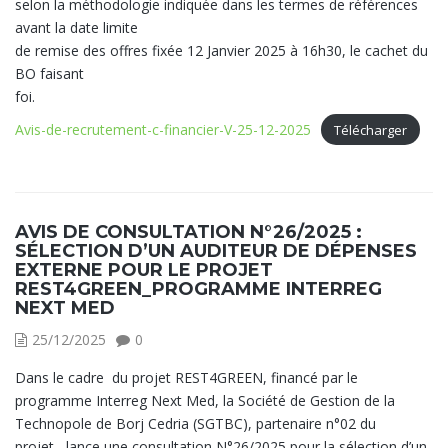
selon la méthodologie indiquée dans les termes de références
avant la date limite
de remise des offres fixée 12 Janvier 2025 à 16h30, le cachet du
BO faisant
foi.
Avis-de-recrutement-c-financier-V-25-12-2025
Télécharger
AVIS DE CONSULTATION N°26/2025 :
SÉLECTION D’UN AUDITEUR DE DÉPENSES
EXTERNE POUR LE PROJET
REST4GREEN_PROGRAMME INTERREG
NEXT MED
25/12/2025
0
Dans le cadre du projet REST4GREEN, financé par le
programme Interreg Next Med, la Société de Gestion de la
Technopole de Borj Cedria (SGTBC), partenaire n°02 du
projet
,
lance une consultation N°26/2025 pour la sélection d’un