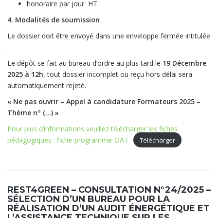
honoraire par jour HT
4. Modalités de soumission
Le dossier doit être envoyé dans une enveloppe fermée intitulée
:
Le dépôt se fait au bureau d’ordre au plus tard le
19 Décembre
2025 à 12h
, tout dossier incomplet ou reçu hors délai sera
automatiquement rejeté.
« Ne pas ouvrir – Appel à candidature Formateurs 2025 –
Thème n° (…) »
Pour plus d’informations veuillez télécharger les fiches
pédagogiques : fiche-programme-OAT
Télécharger
REST4GREEN – CONSULTATION N°24/2025 –
SÉLECTION D’UN BUREAU POUR LA
RÉALISATION D’UN AUDIT ÉNERGÉTIQUE ET
L’ASSISTANCE TECHNIQUE SUR LES