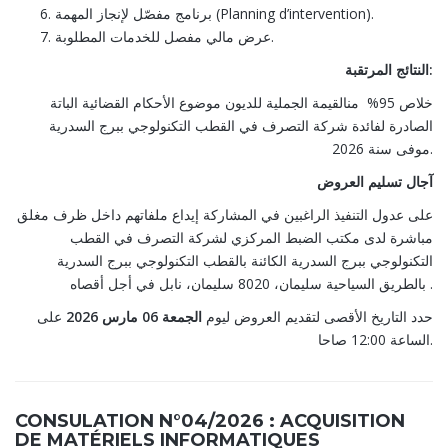
برنامج مفصّل لإنجاز المهمة (Planning d’intervention).
عرض مالي مفصل للخدمات المطلوبة.
النتائج المرتقبة:
خلاص 95% منالقيمة الجملية للديون موضوع الأحكام القضائية الباتة
الصادرة لفائدة شركة التصرف في القطب التكنولوجي ببرج السدرية
موفى سنة 2026.
آجال تسليم العروض
على عدول التنفيذ الراغبين في المشاركة إيداع ملفاتهم داخل ظرف مغلق
مباشرة لدى مكتب الضبط المركزي لشركة التصرف في القطب
التكنولوجي ببرج السدرية الكائنة بالقطب التكنولوجي ببرج السدرية
بالطريق السياحية سليمان، 8020 سليمان، نابل في أجل أقصاه .
حدد التاريخ الأقصى لتقديم العروض ليوم
الجمعة 06 مارس 2026
على
الساعة 12:00 صاحا.
CONSULATION N°04/2026 : ACQUISITION
DE MATÉRIELS INFORMATIQUES