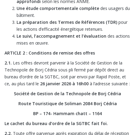
approfondi
selon les normes ANME.
Une étude comportementale complète
des usagers du
bâtiment.
La préparation des Termes de Références (TDR)
pour
les actions d’efficacité énergétique retenues.
Le suivi, l’accompagnement et l’évaluation
des actions
mises en œuvre.
ARTICLE 2 : Conditions de remise des offres
2.1.
Les offres devront parvenir à la Société de Gestion de la
Technopole de Borj Cédria sous pli fermé par dépôt direct au
bureau d’ordre de la SGTBC, soit par envoi par Rapid Poste, et
ce, au plus tard le
26 janvier 2026 à 16h00
à l’adresse suivante :
Société de Gestion de la Technopole de Borj Cédria
Route Touristique de Soliman 2084 Borj Cédria
BP – 174- Hammam chatt – 1164
Le cachet du bureau d’ordre de la SGTBC fait foi.
2.2.
Toute offre parvenue après expiration du délai de réception