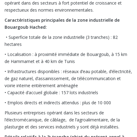
opérant dans des secteurs à fort potentiel de croissance et
respectueux des normes environnementales.
Caractéristiques
principal
e
s de la zone industrielle de
Bouargoub
H
ached
:
• Superficie totale de la zone industrielle (3 tranches) : 82
hectares
• Localisation : à proximité immédiate de Bouargoub, à 15 km
de Hammamet et à 40 km de Tunis
• Infrastructures disponibles : réseaux d’eau potable, d’électricité,
de gaz naturel, d’assainissement, de télécommunication et
voirie interne entièrement aménagée
• Capacité d’accueil globale : 157 lots industriels
• Emplois directs et indirects attendus : plus de 10 000
Plusieurs entreprises opérant dans les secteurs de
l’électromécanique, de câblage, de l’agroalimentaire, de la
plasturgie et des services industriels y sont déjà installées.
Détails relatifs à la 3ᵉ tranche (objet du présent appel à