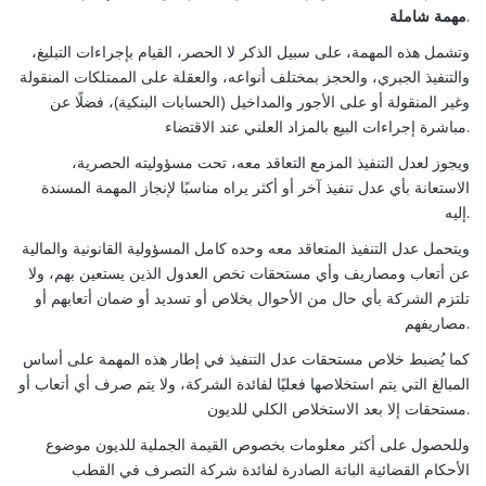
شاملة
مهمة
.
وتشمل هذه المهمة، على سبيل الذكر لا الحصر، القيام بإجراءات التبليغ،
والتنفيذ الجبري، والحجز بمختلف أنواعه، والعقلة على الممتلكات المنقولة
وغير المنقولة أو على الأجور والمداخيل (الحسابات البنكية)، فضلًا عن
مباشرة إجراءات البيع بالمزاد العلني عند الاقتضاء.
ويجوز لعدل التنفيذ المزمع التعاقد معه، تحت مسؤوليته الحصرية،
الاستعانة بأي عدل تنفيذ آخر أو أكثر يراه مناسبًا لإنجاز المهمة المسندة
إليه.
ويتحمل عدل التنفيذ المتعاقد معه وحده كامل المسؤولية القانونية والمالية
عن أتعاب ومصاريف وأي مستحقات تخص العدول الذين يستعين بهم، ولا
تلتزم الشركة بأي حال من الأحوال بخلاص أو تسديد أو ضمان أتعابهم أو
مصاريفهم.
كما يُضبط خلاص مستحقات عدل التنفيذ في إطار هذه المهمة على أساس
المبالغ التي يتم استخلاصها فعليًا لفائدة الشركة، ولا يتم صرف أي أتعاب أو
مستحقات إلا بعد الاستخلاص الكلي للديون.
وللحصول على أكثر معلومات بخصوص القيمة الجملية للديون موضوع
الأحكام القضائية الباتة الصادرة لفائدة شركة التصرف في القطب